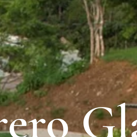
rero G