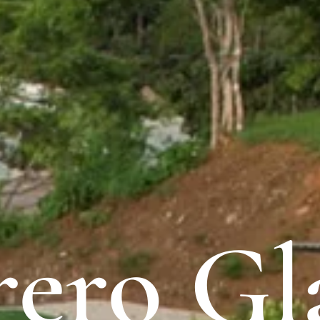
rero G