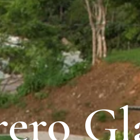
rero G