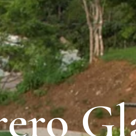
rero G