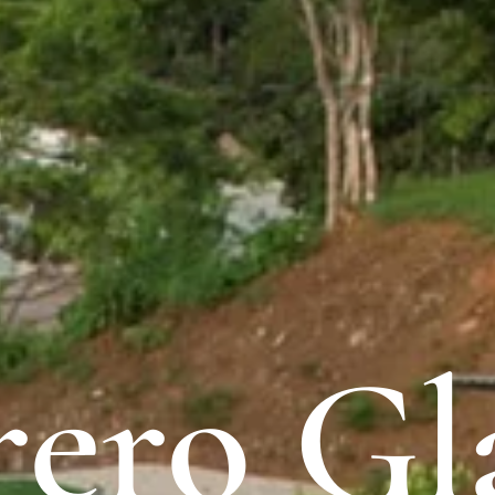
rero G