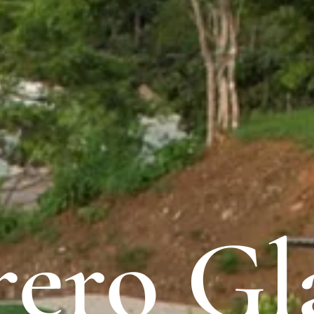
rero G