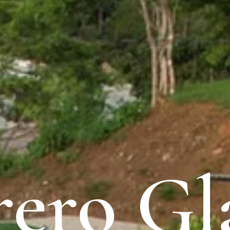
rero G