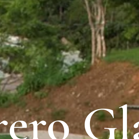
rero G