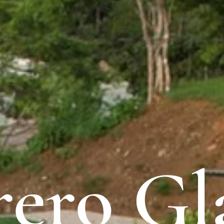
rero G