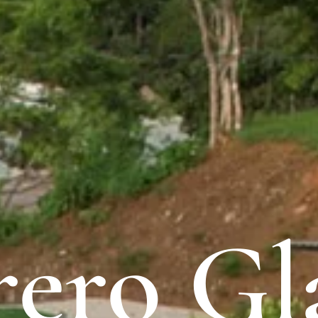
rero G