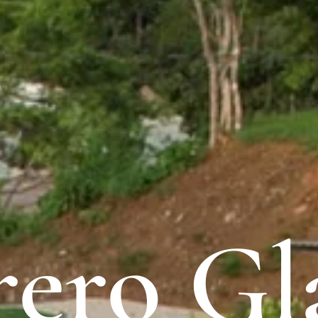
rero G