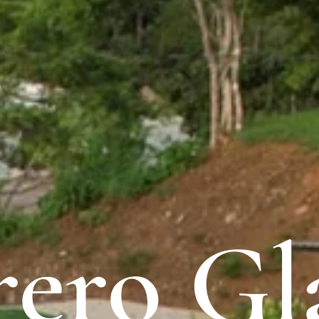
rero G