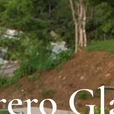
rero G