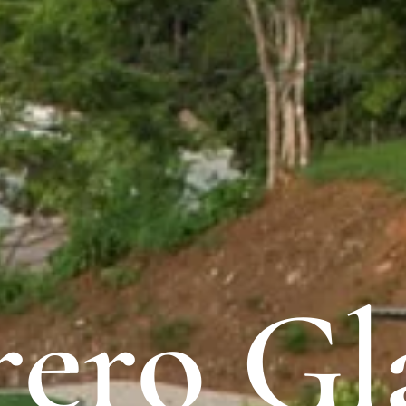
rero G